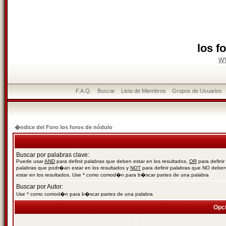
los f
w
F.A.Q.
Buscar
Lista de Miembros
Grupos de Usuarios
�ndice del Foro los foros de nódulo
Buscar por palabras clave:
Puede usar
AND
para definir palabras que deben estar en los resultados,
OR
para definir
palabras que podr�an estar en los resultados y
NOT
para definir palabras que NO debe
estar en los resultados. Use * como comod�n para b�scar partes de una palabra
Buscar por Autor:
Use * como comod�n para b�scar partes de una palabra
Opc