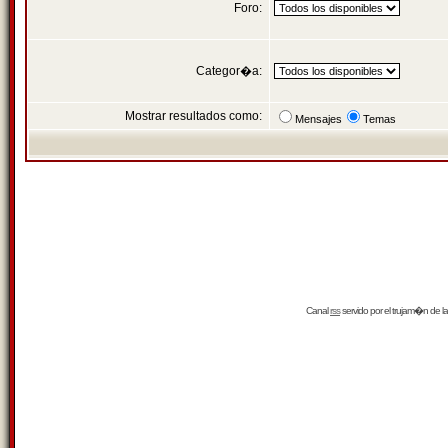
Foro:
Categor�a:
Mostrar resultados como:
Mensajes
Temas
Canal
rss
servido por el
trujam�n
de la