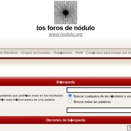
los foros de nódulo
www.nodulo.org
 de Miembros
Grupos de Usuarios
Reg�strese
Perfil
Con�ctese para revisar sus m
B�squeda
 palabras que podr�an estar en los resultados
Buscar cualquiera de los t�rminos o usa
od�n para b�scar partes de una palabra
Buscar todas las palabras
Opciones de b�squeda