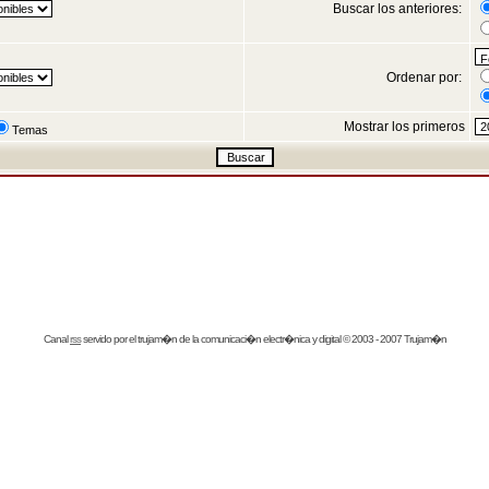
Buscar los anteriores:
Ordenar por:
Mostrar los primeros
Temas
Canal
rss
servido por el
trujam�n
de la comunicaci�n electr�nica y digital © 2003 - 2007 Trujam�n