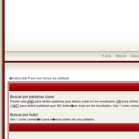
F.A.Q.
Buscar
Lista
�ndice del Foro los foros de nódulo
Buscar por palabras clave:
Puede usar
AND
para definir palabras que deben estar en los resultados,
OR
para definir
y
NOT
para definir palabras que NO deber�an estar en los resultados. Use * como com
Buscar por Autor:
Use * como comod�n para b�scar partes de una palabra