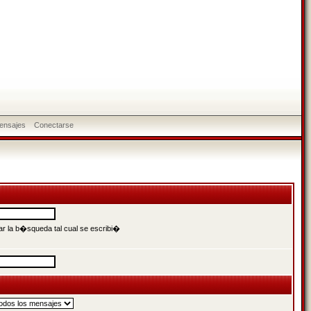
ensajes
Conectarse
r la b�squeda tal cual se escribi�