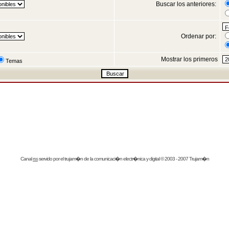
Buscar los anteriores:
Ordenar por:
Mostrar los primeros
Temas
Canal
rss
servido por el
trujam�n
de la comunicaci�n electr�nica y digital © 2003 - 2007 Trujam�n