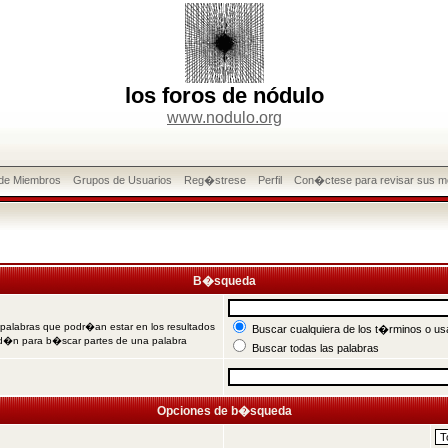
los foros de nódulo
www.nodulo.org
 de Miembros
Grupos de Usuarios
Reg�strese
Perfil
Con�ctese para revisar sus m
B�squeda
 palabras que podr�an estar en los resultados
Buscar cualquiera de los t�rminos o usa
od�n para b�scar partes de una palabra
Buscar todas las palabras
Opciones de b�squeda