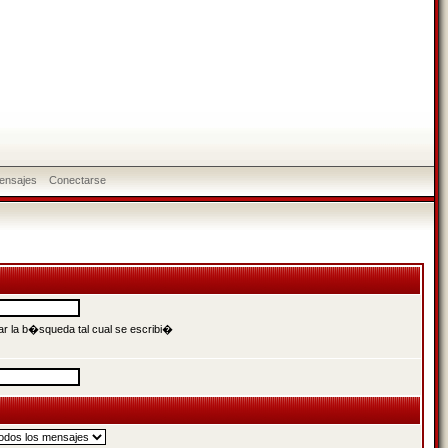
ensajes
Conectarse
r la b�squeda tal cual se escribi�