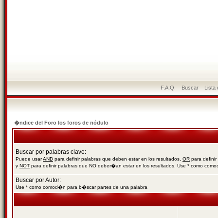
F.A.Q.
Buscar
Lista
�ndice del Foro los foros de nódulo
Buscar por palabras clave:
Puede usar
AND
para definir palabras que deben estar en los resultados,
OR
para definir
y
NOT
para definir palabras que NO deber�an estar en los resultados. Use * como com
Buscar por Autor:
Use * como comod�n para b�scar partes de una palabra