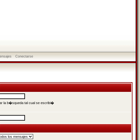
ensajes
Conectarse
r la b�squeda tal cual se escribi�