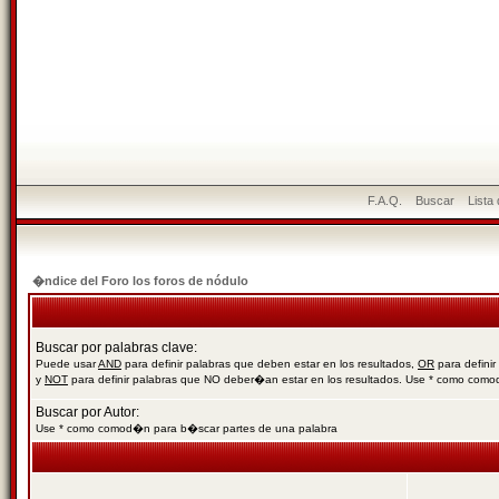
F.A.Q.
Buscar
Lista
�ndice del Foro los foros de nódulo
Buscar por palabras clave:
Puede usar
AND
para definir palabras que deben estar en los resultados,
OR
para definir
y
NOT
para definir palabras que NO deber�an estar en los resultados. Use * como com
Buscar por Autor:
Use * como comod�n para b�scar partes de una palabra