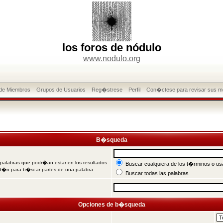
los foros de nódulo
www.nodulo.org
 de Miembros
Grupos de Usuarios
Reg�strese
Perfil
Con�ctese para revisar sus m
B�squeda
 palabras que podr�an estar en los resultados
Buscar cualquiera de los t�rminos o usa
od�n para b�scar partes de una palabra
Buscar todas las palabras
Opciones de b�squeda