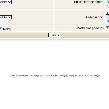
Buscar los anteriores:
Ordenar por:
Mostrar los primeros
Temas
Canal
rss
servido por el
trujam�n
de la comunicaci�n electr�nica y digital © 2003 - 2007 Trujam�n