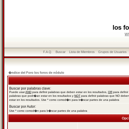
los f
w
F.A.Q.
Buscar
Lista de Miembros
Grupos de Usuarios
�ndice del Foro los foros de nódulo
Buscar por palabras clave:
Puede usar
AND
para definir palabras que deben estar en los resultados,
OR
para definir
palabras que podr�an estar en los resultados y
NOT
para definir palabras que NO debe
estar en los resultados. Use * como comod�n para b�scar partes de una palabra
Buscar por Autor:
Use * como comod�n para b�scar partes de una palabra
Opc