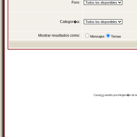
Foro:
Categor�a:
Mostrar resultados como:
Mensajes
Temas
Canal
rss
servido por el
trujam�n
de la