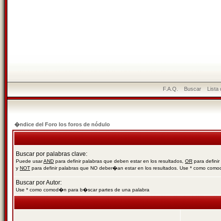
F.A.Q.
Buscar
Lista
�ndice del Foro los foros de nódulo
Buscar por palabras clave:
Puede usar
AND
para definir palabras que deben estar en los resultados,
OR
para definir
y
NOT
para definir palabras que NO deber�an estar en los resultados. Use * como com
Buscar por Autor:
Use * como comod�n para b�scar partes de una palabra