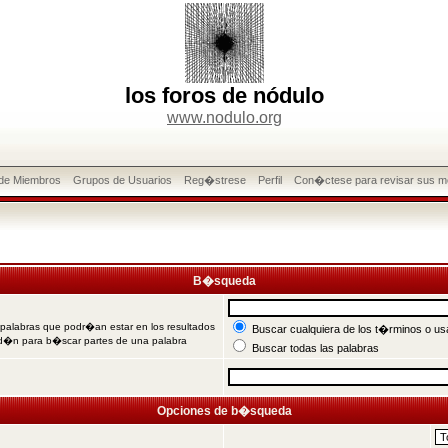
los foros de nódulo
www.nodulo.org
 de Miembros
Grupos de Usuarios
Reg�strese
Perfil
Con�ctese para revisar sus m
B�squeda
 palabras que podr�an estar en los resultados
Buscar cualquiera de los t�rminos o usa
od�n para b�scar partes de una palabra
Buscar todas las palabras
Opciones de b�squeda