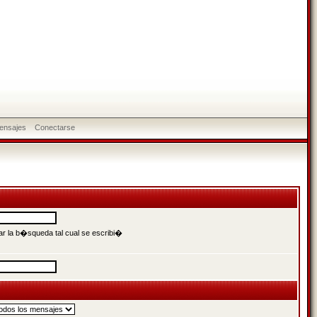
ensajes
Conectarse
r la b�squeda tal cual se escribi�