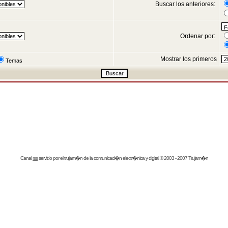
Buscar los anteriores:
Ordenar por:
Mostrar los primeros
Temas
Canal
rss
servido por el
trujam�n
de la comunicaci�n electr�nica y digital © 2003 - 2007 Trujam�n