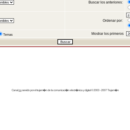
Buscar los anteriores:
Ordenar por:
Mostrar los primeros
Temas
Canal
rss
servido por el
trujam�n
de la comunicaci�n electr�nica y digital © 2003 - 2007 Trujam�n