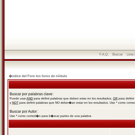
F.A.Q.
Buscar
Lista
�ndice del Foro los foros de nódulo
Buscar por palabras clave:
Puede usar
AND
para definir palabras que deben estar en los resultados,
OR
para definir
y
NOT
para definir palabras que NO deber�an estar en los resultados. Use * como com
Buscar por Autor:
Use * como comod�n para b�scar partes de una palabra