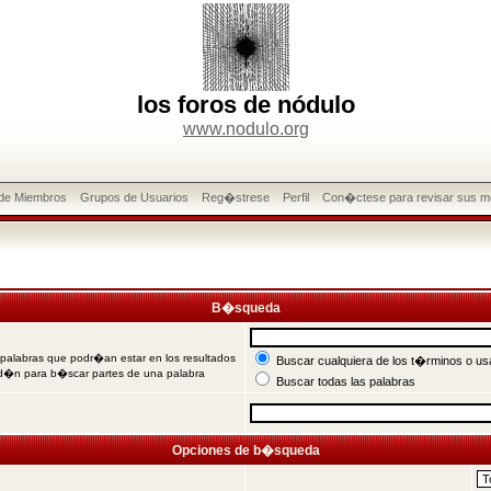
los foros de nódulo
www.nodulo.org
 de Miembros
Grupos de Usuarios
Reg�strese
Perfil
Con�ctese para revisar sus m
B�squeda
 palabras que podr�an estar en los resultados
Buscar cualquiera de los t�rminos o usa
od�n para b�scar partes de una palabra
Buscar todas las palabras
Opciones de b�squeda