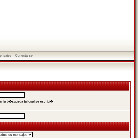
ensajes
Conectarse
r la b�squeda tal cual se escribi�