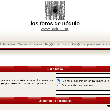
los foros de nódulo
www.nodulo.org
 de Miembros
Grupos de Usuarios
Reg�strese
Perfil
Con�ctese para revisar sus m
B�squeda
 palabras que podr�an estar en los resultados
Buscar cualquiera de los t�rminos o usa
od�n para b�scar partes de una palabra
Buscar todas las palabras
Opciones de b�squeda