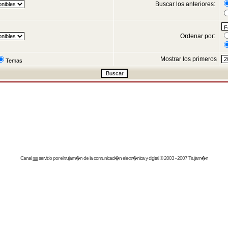
Buscar los anteriores:
Ordenar por:
Mostrar los primeros
Temas
Canal
rss
servido por el
trujam�n
de la comunicaci�n electr�nica y digital © 2003 - 2007 Trujam�n