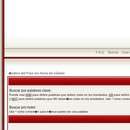
F.A.Q.
Buscar
Lista
�ndice del Foro los foros de nódulo
Buscar por palabras clave:
Puede usar
AND
para definir palabras que deben estar en los resultados,
OR
para definir
y
NOT
para definir palabras que NO deber�an estar en los resultados. Use * como com
Buscar por Autor:
Use * como comod�n para b�scar partes de una palabra