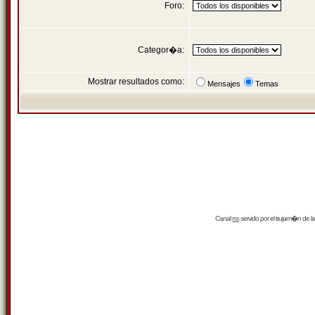
Foro:
Categor�a:
Mostrar resultados como:
Mensajes
Temas
Canal
rss
servido por el
trujam�n
de la