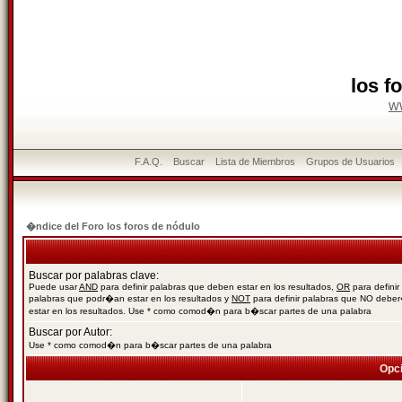
los f
w
F.A.Q.
Buscar
Lista de Miembros
Grupos de Usuarios
�ndice del Foro los foros de nódulo
Buscar por palabras clave:
Puede usar
AND
para definir palabras que deben estar en los resultados,
OR
para definir
palabras que podr�an estar en los resultados y
NOT
para definir palabras que NO debe
estar en los resultados. Use * como comod�n para b�scar partes de una palabra
Buscar por Autor:
Use * como comod�n para b�scar partes de una palabra
Opc