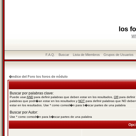
los f
w
F.A.Q.
Buscar
Lista de Miembros
Grupos de Usuarios
�ndice del Foro los foros de nódulo
Buscar por palabras clave:
Puede usar
AND
para definir palabras que deben estar en los resultados,
OR
para definir
palabras que podr�an estar en los resultados y
NOT
para definir palabras que NO debe
estar en los resultados. Use * como comod�n para b�scar partes de una palabra
Buscar por Autor:
Use * como comod�n para b�scar partes de una palabra
Opc