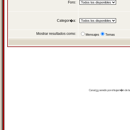
Foro:
Categor�a:
Mostrar resultados como:
Mensajes
Temas
Canal
rss
servido por el
trujam�n
de la