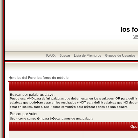
los f
w
F.A.Q.
Buscar
Lista de Miembros
Grupos de Usuarios
�ndice del Foro los foros de nódulo
Buscar por palabras clave:
Puede usar
AND
para definir palabras que deben estar en los resultados,
OR
para definir
palabras que podr�an estar en los resultados y
NOT
para definir palabras que NO debe
estar en los resultados. Use * como comod�n para b�scar partes de una palabra
Buscar por Autor:
Use * como comod�n para b�scar partes de una palabra
Opc