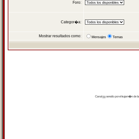
Foro:
Categor�a:
Mostrar resultados como:
Mensajes
Temas
Canal
rss
servido por el
trujam�n
de la