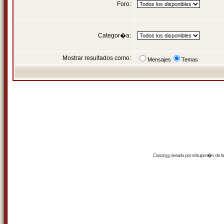
Foro:
Categor�a:
Mostrar resultados como:
Mensajes
Temas
Canal
rss
servido por el
trujam�n
de la