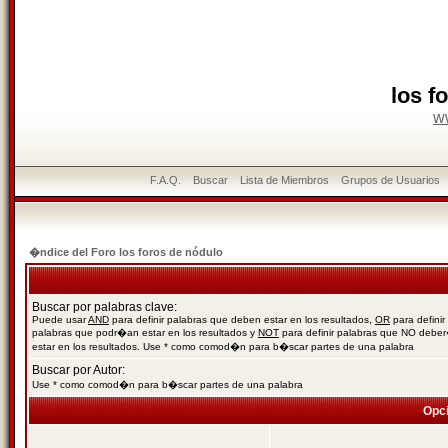
los f
w
F.A.Q.
Buscar
Lista de Miembros
Grupos de Usuarios
�ndice del Foro los foros de nódulo
Buscar por palabras clave:
Puede usar
AND
para definir palabras que deben estar en los resultados,
OR
para definir
palabras que podr�an estar en los resultados y
NOT
para definir palabras que NO debe
estar en los resultados. Use * como comod�n para b�scar partes de una palabra
Buscar por Autor:
Use * como comod�n para b�scar partes de una palabra
Opc