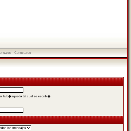
ensajes
Conectarse
r la b�squeda tal cual se escribi�