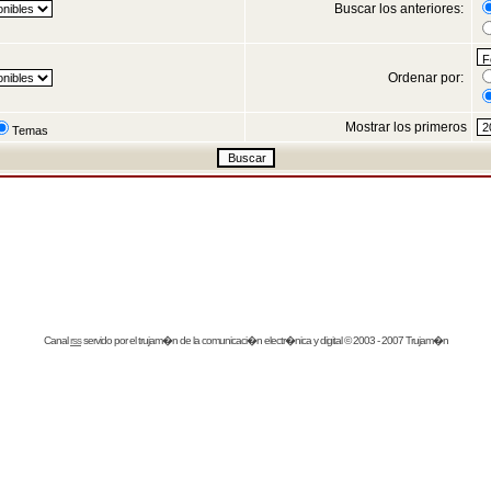
Buscar los anteriores:
Ordenar por:
Mostrar los primeros
Temas
Canal
rss
servido por el
trujam�n
de la comunicaci�n electr�nica y digital © 2003 - 2007 Trujam�n