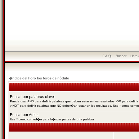
F.A.Q.
Buscar
Lista
�ndice del Foro los foros de nódulo
Buscar por palabras clave:
Puede usar
AND
para definir palabras que deben estar en los resultados,
OR
para definir
y
NOT
para definir palabras que NO deber�an estar en los resultados. Use * como com
Buscar por Autor:
Use * como comod�n para b�scar partes de una palabra