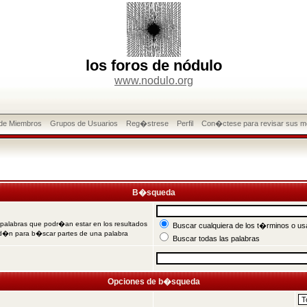
los foros de nódulo
www.nodulo.org
 de Miembros
Grupos de Usuarios
Reg�strese
Perfil
Con�ctese para revisar sus m
B�squeda
 palabras que podr�an estar en los resultados
Buscar cualquiera de los t�rminos o usa
od�n para b�scar partes de una palabra
Buscar todas las palabras
Opciones de b�squeda