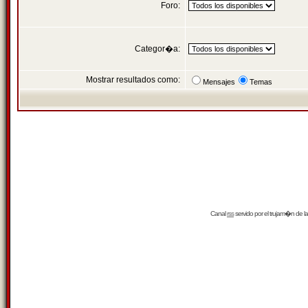
Foro:
Categor�a:
Mostrar resultados como:
Mensajes
Temas
Canal
rss
servido por el
trujam�n
de la