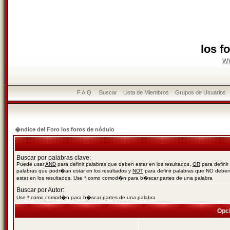
los f
w
F.A.Q.
Buscar
Lista de Miembros
Grupos de Usuarios
�ndice del Foro los foros de nódulo
Buscar por palabras clave:
Puede usar
AND
para definir palabras que deben estar en los resultados,
OR
para definir
palabras que podr�an estar en los resultados y
NOT
para definir palabras que NO debe
estar en los resultados. Use * como comod�n para b�scar partes de una palabra
Buscar por Autor:
Use * como comod�n para b�scar partes de una palabra
Opc