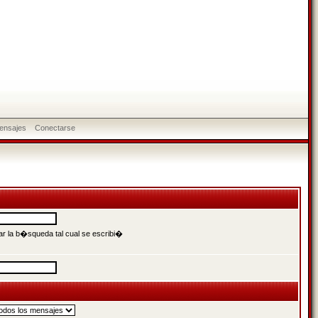
ensajes
Conectarse
r la b�squeda tal cual se escribi�