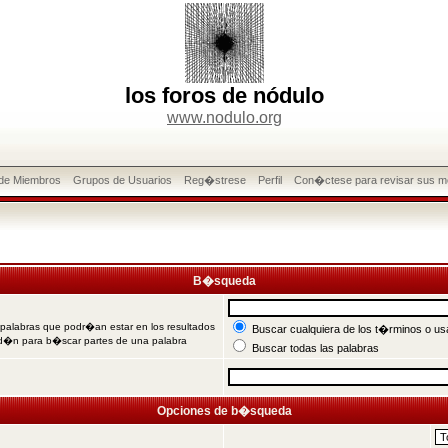
los foros de nódulo
www.nodulo.org
 de Miembros
Grupos de Usuarios
Reg�strese
Perfil
Con�ctese para revisar sus m
B�squeda
 palabras que podr�an estar en los resultados
Buscar cualquiera de los t�rminos o usa
od�n para b�scar partes de una palabra
Buscar todas las palabras
Opciones de b�squeda