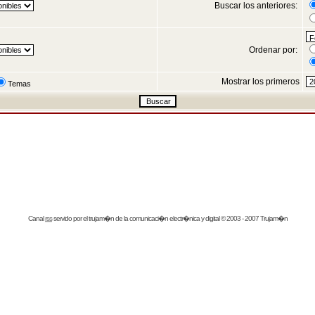
Buscar los anteriores:
Ordenar por:
Mostrar los primeros
Temas
Canal
rss
servido por el
trujam�n
de la comunicaci�n electr�nica y digital © 2003 - 2007 Trujam�n