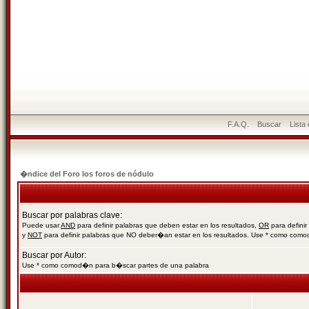
F.A.Q.
Buscar
Lista
�ndice del Foro los foros de nódulo
Buscar por palabras clave:
Puede usar
AND
para definir palabras que deben estar en los resultados,
OR
para definir
y
NOT
para definir palabras que NO deber�an estar en los resultados. Use * como com
Buscar por Autor:
Use * como comod�n para b�scar partes de una palabra