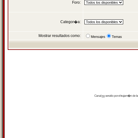
Foro:
Categor�a:
Mostrar resultados como:
Mensajes
Temas
Canal
rss
servido por el
trujam�n
de la