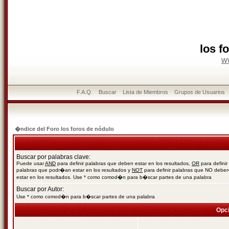
los f
w
F.A.Q.
Buscar
Lista de Miembros
Grupos de Usuarios
�ndice del Foro los foros de nódulo
Buscar por palabras clave:
Puede usar
AND
para definir palabras que deben estar en los resultados,
OR
para definir
palabras que podr�an estar en los resultados y
NOT
para definir palabras que NO debe
estar en los resultados. Use * como comod�n para b�scar partes de una palabra
Buscar por Autor:
Use * como comod�n para b�scar partes de una palabra
Opc