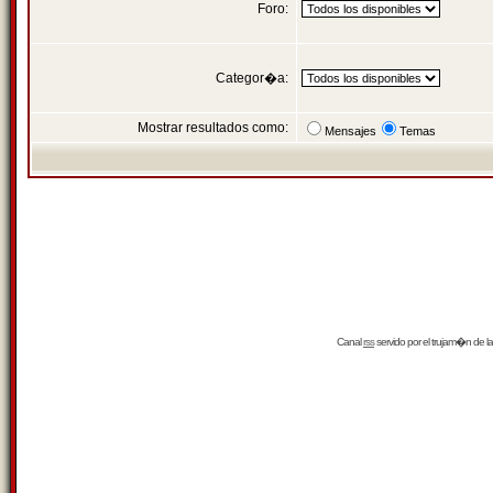
Foro:
Categor�a:
Mostrar resultados como:
Mensajes
Temas
Canal
rss
servido por el
trujam�n
de la