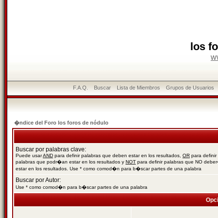
los f
w
F.A.Q.
Buscar
Lista de Miembros
Grupos de Usuarios
�ndice del Foro los foros de nódulo
Buscar por palabras clave:
Puede usar
AND
para definir palabras que deben estar en los resultados,
OR
para definir
palabras que podr�an estar en los resultados y
NOT
para definir palabras que NO debe
estar en los resultados. Use * como comod�n para b�scar partes de una palabra
Buscar por Autor:
Use * como comod�n para b�scar partes de una palabra
Opc