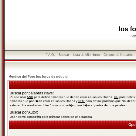
los f
w
F.A.Q.
Buscar
Lista de Miembros
Grupos de Usuarios
�ndice del Foro los foros de nódulo
Buscar por palabras clave:
Puede usar
AND
para definir palabras que deben estar en los resultados,
OR
para definir
palabras que podr�an estar en los resultados y
NOT
para definir palabras que NO debe
estar en los resultados. Use * como comod�n para b�scar partes de una palabra
Buscar por Autor:
Use * como comod�n para b�scar partes de una palabra
Opc