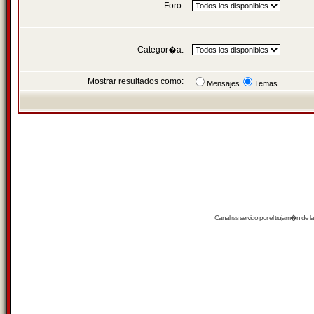
Foro:
Categor�a:
Mostrar resultados como:
Mensajes
Temas
Canal
rss
servido por el
trujam�n
de la