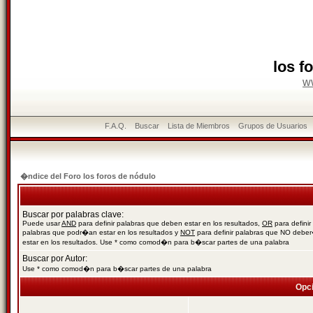
los f
w
F.A.Q.
Buscar
Lista de Miembros
Grupos de Usuarios
�ndice del Foro los foros de nódulo
Buscar por palabras clave:
Puede usar
AND
para definir palabras que deben estar en los resultados,
OR
para definir
palabras que podr�an estar en los resultados y
NOT
para definir palabras que NO debe
estar en los resultados. Use * como comod�n para b�scar partes de una palabra
Buscar por Autor:
Use * como comod�n para b�scar partes de una palabra
Opc