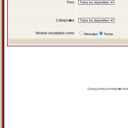
Foro:
Categor�a:
Mostrar resultados como:
Mensajes
Temas
Canal
rss
servido por el
trujam�n
de la