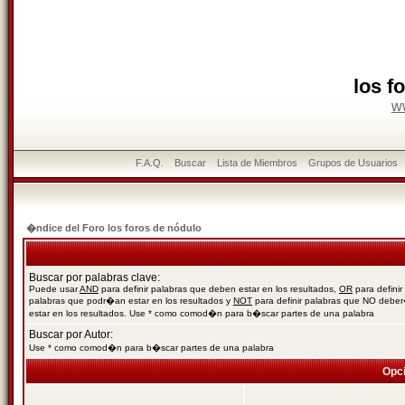
los f
w
F.A.Q.
Buscar
Lista de Miembros
Grupos de Usuarios
�ndice del Foro los foros de nódulo
Buscar por palabras clave:
Puede usar
AND
para definir palabras que deben estar en los resultados,
OR
para definir
palabras que podr�an estar en los resultados y
NOT
para definir palabras que NO debe
estar en los resultados. Use * como comod�n para b�scar partes de una palabra
Buscar por Autor:
Use * como comod�n para b�scar partes de una palabra
Opc