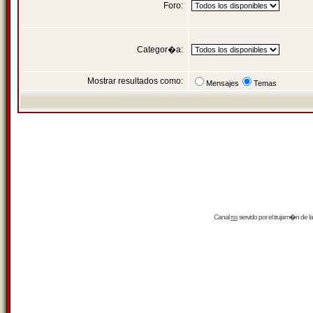
Foro:
Categor�a:
Mostrar resultados como:
Mensajes
Temas
Canal
rss
servido por el
trujam�n
de la