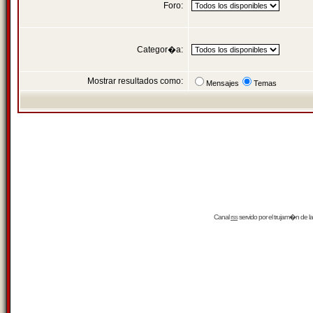
Foro:
Categor�a:
Mostrar resultados como:
Mensajes
Temas
Canal
rss
servido por el
trujam�n
de la