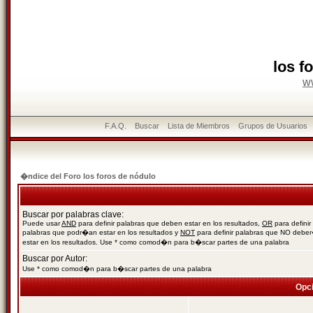
los f
w
F.A.Q.
Buscar
Lista de Miembros
Grupos de Usuarios
�ndice del Foro los foros de nódulo
Buscar por palabras clave:
Puede usar
AND
para definir palabras que deben estar en los resultados,
OR
para definir
palabras que podr�an estar en los resultados y
NOT
para definir palabras que NO debe
estar en los resultados. Use * como comod�n para b�scar partes de una palabra
Buscar por Autor:
Use * como comod�n para b�scar partes de una palabra
Opc