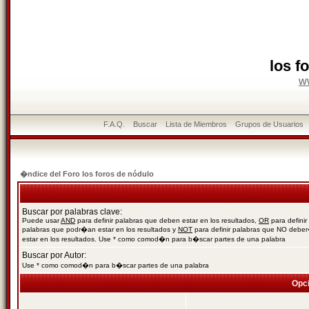
los f
w
F.A.Q.
Buscar
Lista de Miembros
Grupos de Usuarios
�ndice del Foro los foros de nódulo
Buscar por palabras clave:
Puede usar
AND
para definir palabras que deben estar en los resultados,
OR
para definir
palabras que podr�an estar en los resultados y
NOT
para definir palabras que NO debe
estar en los resultados. Use * como comod�n para b�scar partes de una palabra
Buscar por Autor:
Use * como comod�n para b�scar partes de una palabra
Opc