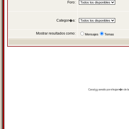
Foro:
Categor�a:
Mostrar resultados como:
Mensajes
Temas
Canal
rss
servido por el
trujam�n
de la