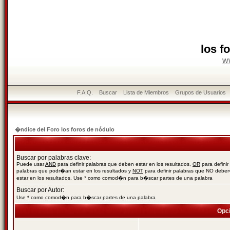
los f
w
F.A.Q.
Buscar
Lista de Miembros
Grupos de Usuarios
�ndice del Foro los foros de nódulo
Buscar por palabras clave:
Puede usar
AND
para definir palabras que deben estar en los resultados,
OR
para definir
palabras que podr�an estar en los resultados y
NOT
para definir palabras que NO debe
estar en los resultados. Use * como comod�n para b�scar partes de una palabra
Buscar por Autor:
Use * como comod�n para b�scar partes de una palabra
Opc