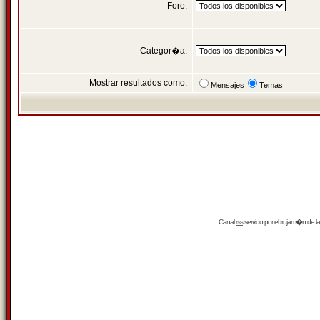
Foro:
Categor�a:
Mostrar resultados como:
Mensajes
Temas
Canal
rss
servido por el
trujam�n
de la