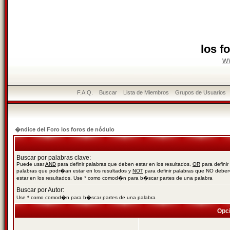
los f
w
F.A.Q.
Buscar
Lista de Miembros
Grupos de Usuarios
�ndice del Foro los foros de nódulo
Buscar por palabras clave:
Puede usar
AND
para definir palabras que deben estar en los resultados,
OR
para definir
palabras que podr�an estar en los resultados y
NOT
para definir palabras que NO debe
estar en los resultados. Use * como comod�n para b�scar partes de una palabra
Buscar por Autor:
Use * como comod�n para b�scar partes de una palabra
Opc