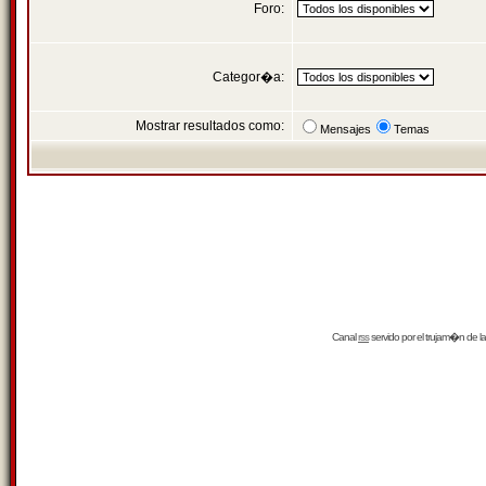
Foro:
Categor�a:
Mostrar resultados como:
Mensajes
Temas
Canal
rss
servido por el
trujam�n
de la