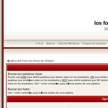
los f
w
F.A.Q.
Buscar
Lista de Miembros
Grupos de Usuarios
�ndice del Foro los foros de nódulo
Buscar por palabras clave:
Puede usar
AND
para definir palabras que deben estar en los resultados,
OR
para definir
palabras que podr�an estar en los resultados y
NOT
para definir palabras que NO debe
estar en los resultados. Use * como comod�n para b�scar partes de una palabra
Buscar por Autor:
Use * como comod�n para b�scar partes de una palabra
Opc