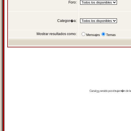
Foro:
Categor�a:
Mostrar resultados como:
Mensajes
Temas
Canal
rss
servido por el
trujam�n
de la