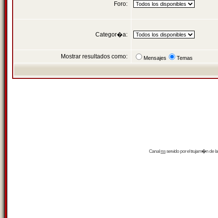
Foro:
Categor�a:
Mostrar resultados como:
Mensajes
Temas
Canal
rss
servido por el
trujam�n
de la