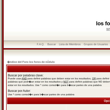
los f
w
F.A.Q.
Buscar
Lista de Miembros
Grupos de Usuarios
�ndice del Foro los foros de nódulo
Buscar por palabras clave:
Puede usar
AND
para definir palabras que deben estar en los resultados,
OR
para definir
palabras que podr�an estar en los resultados y
NOT
para definir palabras que NO debe
estar en los resultados. Use * como comod�n para b�scar partes de una palabra
Buscar por Autor:
Use * como comod�n para b�scar partes de una palabra
Opc