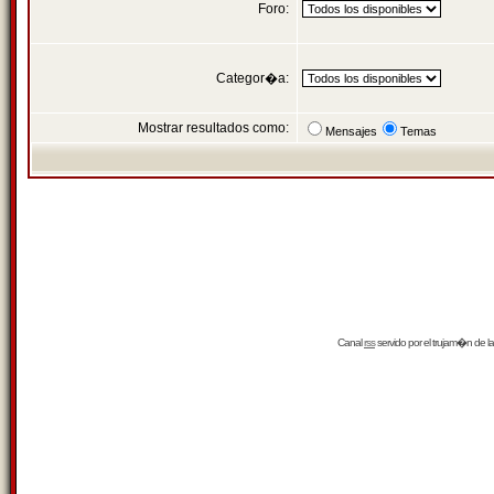
Foro:
Categor�a:
Mostrar resultados como:
Mensajes
Temas
Canal
rss
servido por el
trujam�n
de la