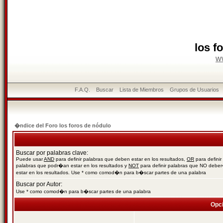
los f
w
F.A.Q.
Buscar
Lista de Miembros
Grupos de Usuarios
�ndice del Foro los foros de nódulo
Buscar por palabras clave:
Puede usar
AND
para definir palabras que deben estar en los resultados,
OR
para definir
palabras que podr�an estar en los resultados y
NOT
para definir palabras que NO debe
estar en los resultados. Use * como comod�n para b�scar partes de una palabra
Buscar por Autor:
Use * como comod�n para b�scar partes de una palabra
Opc