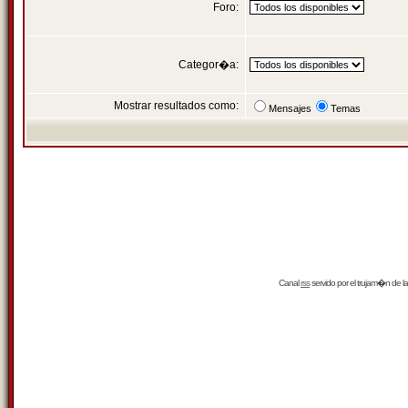
Foro:
Categor�a:
Mostrar resultados como:
Mensajes
Temas
Canal
rss
servido por el
trujam�n
de la