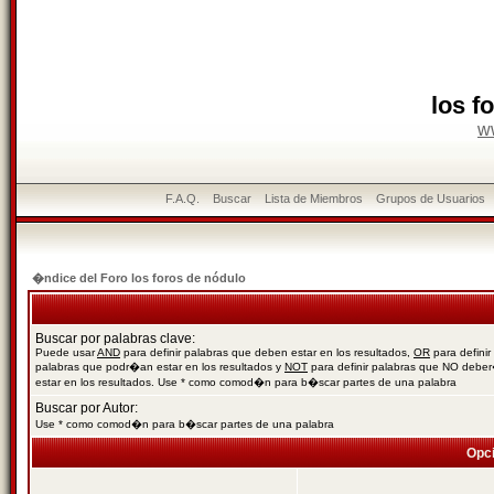
los f
w
F.A.Q.
Buscar
Lista de Miembros
Grupos de Usuarios
�ndice del Foro los foros de nódulo
Buscar por palabras clave:
Puede usar
AND
para definir palabras que deben estar en los resultados,
OR
para definir
palabras que podr�an estar en los resultados y
NOT
para definir palabras que NO debe
estar en los resultados. Use * como comod�n para b�scar partes de una palabra
Buscar por Autor:
Use * como comod�n para b�scar partes de una palabra
Opc