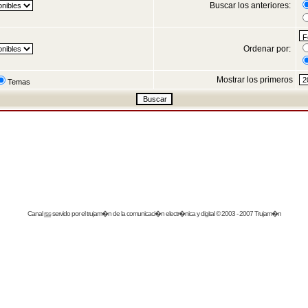
Buscar los anteriores:
Ordenar por:
Mostrar los primeros
Temas
Canal
rss
servido por el
trujam�n
de la comunicaci�n electr�nica y digital © 2003 - 2007 Trujam�n