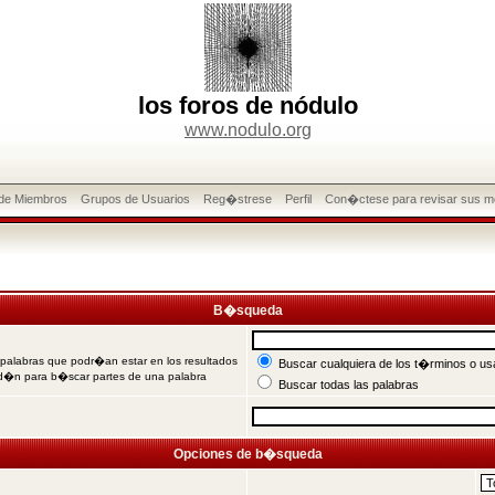
los foros de nódulo
www.nodulo.org
 de Miembros
Grupos de Usuarios
Reg�strese
Perfil
Con�ctese para revisar sus m
B�squeda
 palabras que podr�an estar en los resultados
Buscar cualquiera de los t�rminos o usa
od�n para b�scar partes de una palabra
Buscar todas las palabras
Opciones de b�squeda