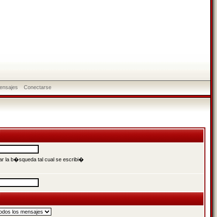
ensajes
Conectarse
r la b�squeda tal cual se escribi�