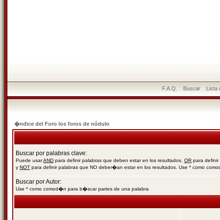
F.A.Q.
Buscar
Lista
�ndice del Foro los foros de nódulo
Buscar por palabras clave:
Puede usar
AND
para definir palabras que deben estar en los resultados,
OR
para definir
y
NOT
para definir palabras que NO deber�an estar en los resultados. Use * como com
Buscar por Autor:
Use * como comod�n para b�scar partes de una palabra