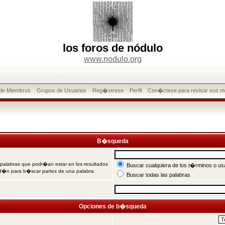
los foros de nódulo
www.nodulo.org
 de Miembros
Grupos de Usuarios
Reg�strese
Perfil
Con�ctese para revisar sus m
B�squeda
 palabras que podr�an estar en los resultados
Buscar cualquiera de los t�rminos o usa
od�n para b�scar partes de una palabra
Buscar todas las palabras
Opciones de b�squeda