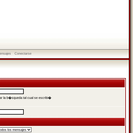
ensajes
Conectarse
r la b�squeda tal cual se escribi�