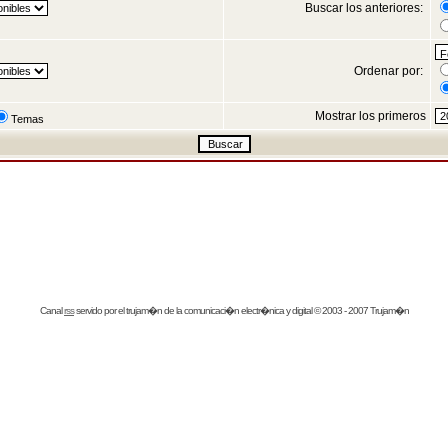
Buscar los anteriores:
Ordenar por:
Mostrar los primeros
Temas
Canal
rss
servido por el
trujam�n
de la comunicaci�n electr�nica y digital © 2003 - 2007 Trujam�n