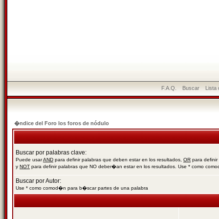
F.A.Q.
Buscar
Lista
�ndice del Foro los foros de nódulo
Buscar por palabras clave:
Puede usar
AND
para definir palabras que deben estar en los resultados,
OR
para definir
y
NOT
para definir palabras que NO deber�an estar en los resultados. Use * como com
Buscar por Autor:
Use * como comod�n para b�scar partes de una palabra