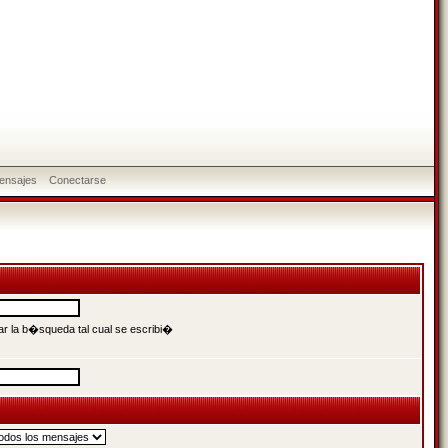
ensajes
Conectarse
r la b�squeda tal cual se escribi�