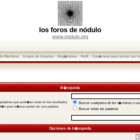
los foros de nódulo
www.nodulo.org
 de Miembros
Grupos de Usuarios
Reg�strese
Perfil
Con�ctese para revisar sus m
B�squeda
 palabras que podr�an estar en los resultados
Buscar cualquiera de los t�rminos o usa
od�n para b�scar partes de una palabra
Buscar todas las palabras
Opciones de b�squeda