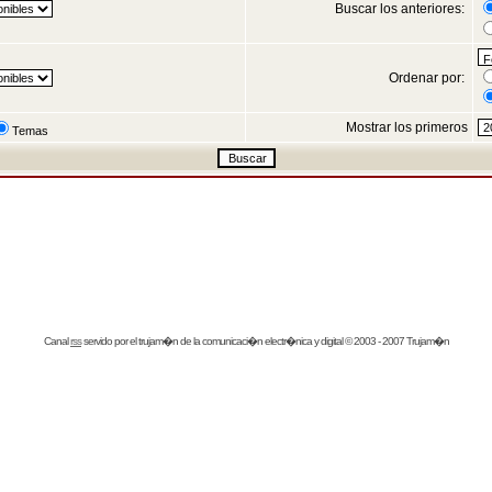
Buscar los anteriores:
Ordenar por:
Mostrar los primeros
Temas
Canal
rss
servido por el
trujam�n
de la comunicaci�n electr�nica y digital © 2003 - 2007 Trujam�n