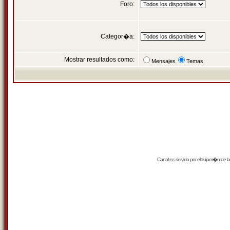
Foro:
Categor�a:
Mostrar resultados como:
Mensajes
Temas
Canal
rss
servido por el
trujam�n
de la