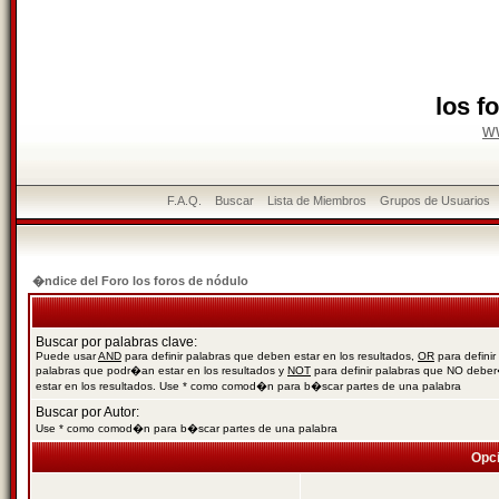
los f
w
F.A.Q.
Buscar
Lista de Miembros
Grupos de Usuarios
�ndice del Foro los foros de nódulo
Buscar por palabras clave:
Puede usar
AND
para definir palabras que deben estar en los resultados,
OR
para definir
palabras que podr�an estar en los resultados y
NOT
para definir palabras que NO debe
estar en los resultados. Use * como comod�n para b�scar partes de una palabra
Buscar por Autor:
Use * como comod�n para b�scar partes de una palabra
Opc