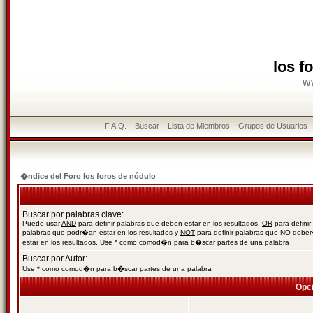
los f
w
F.A.Q.
Buscar
Lista de Miembros
Grupos de Usuarios
�ndice del Foro los foros de nódulo
Buscar por palabras clave:
Puede usar
AND
para definir palabras que deben estar en los resultados,
OR
para definir
palabras que podr�an estar en los resultados y
NOT
para definir palabras que NO debe
estar en los resultados. Use * como comod�n para b�scar partes de una palabra
Buscar por Autor:
Use * como comod�n para b�scar partes de una palabra
Opc