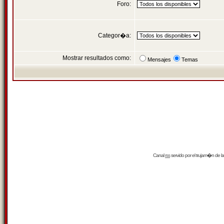
Foro:
Categor�a:
Mostrar resultados como:
Mensajes
Temas
Canal
rss
servido por el
trujam�n
de la