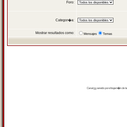
Foro:
Categor�a:
Mostrar resultados como:
Mensajes
Temas
Canal
rss
servido por el
trujam�n
de la