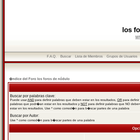
los f
w
F.A.Q.
Buscar
Lista de Miembros
Grupos de Usuarios
�ndice del Foro los foros de nódulo
Buscar por palabras clave:
Puede usar
AND
para definir palabras que deben estar en los resultados,
OR
para definir
palabras que podr�an estar en los resultados y
NOT
para definir palabras que NO debe
estar en los resultados. Use * como comod�n para b�scar partes de una palabra
Buscar por Autor:
Use * como comod�n para b�scar partes de una palabra
Opc