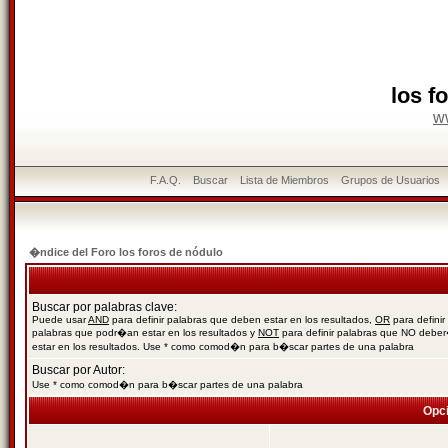
los f
w
F.A.Q.
Buscar
Lista de Miembros
Grupos de Usuarios
�ndice del Foro los foros de nódulo
Buscar por palabras clave:
Puede usar
AND
para definir palabras que deben estar en los resultados,
OR
para definir
palabras que podr�an estar en los resultados y
NOT
para definir palabras que NO debe
estar en los resultados. Use * como comod�n para b�scar partes de una palabra
Buscar por Autor:
Use * como comod�n para b�scar partes de una palabra
Opc