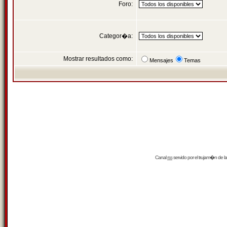
Foro:
Categor�a:
Mostrar resultados como:
Mensajes
Temas
Canal
rss
servido por el
trujam�n
de la