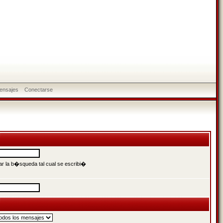
ensajes
Conectarse
r la b�squeda tal cual se escribi�