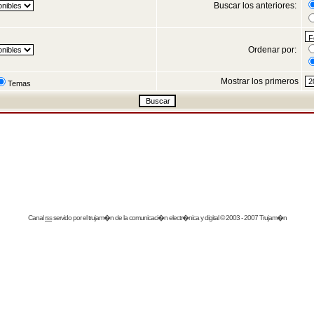
Buscar los anteriores:
Ordenar por:
Mostrar los primeros
Temas
Canal
rss
servido por el
trujam�n
de la comunicaci�n electr�nica y digital © 2003 - 2007 Trujam�n