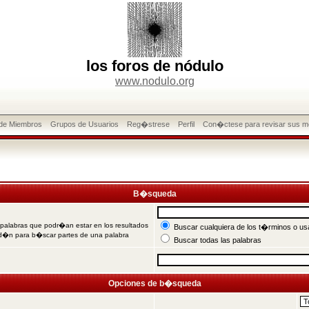
los foros de nódulo
www.nodulo.org
 de Miembros
Grupos de Usuarios
Reg�strese
Perfil
Con�ctese para revisar sus m
B�squeda
 palabras que podr�an estar en los resultados
Buscar cualquiera de los t�rminos o usa
od�n para b�scar partes de una palabra
Buscar todas las palabras
Opciones de b�squeda