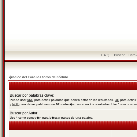
F.A.Q.
Buscar
Lista
�ndice del Foro los foros de nódulo
Buscar por palabras clave:
Puede usar
AND
para definir palabras que deben estar en los resultados,
OR
para definir
y
NOT
para definir palabras que NO deber�an estar en los resultados. Use * como com
Buscar por Autor:
Use * como comod�n para b�scar partes de una palabra