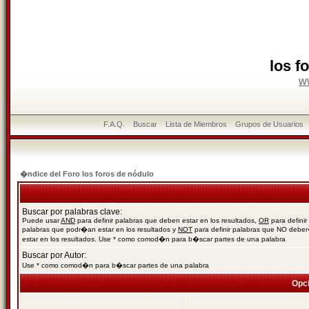
los f
w
F.A.Q.
Buscar
Lista de Miembros
Grupos de Usuarios
�ndice del Foro los foros de nódulo
Buscar por palabras clave:
Puede usar
AND
para definir palabras que deben estar en los resultados,
OR
para definir
palabras que podr�an estar en los resultados y
NOT
para definir palabras que NO debe
estar en los resultados. Use * como comod�n para b�scar partes de una palabra
Buscar por Autor:
Use * como comod�n para b�scar partes de una palabra
Opc