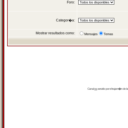
Foro:
Categor�a:
Mostrar resultados como:
Mensajes
Temas
Canal
rss
servido por el
trujam�n
de la