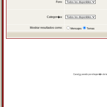
Foro:
Categor�a:
Mostrar resultados como:
Mensajes
Temas
Canal
rss
servido por el
trujam�n
de la