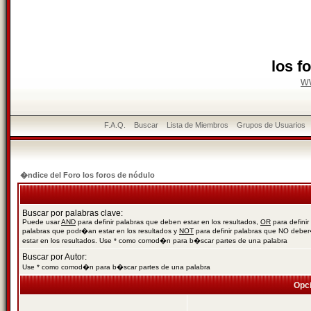
los f
w
F.A.Q.
Buscar
Lista de Miembros
Grupos de Usuarios
�ndice del Foro los foros de nódulo
Buscar por palabras clave:
Puede usar
AND
para definir palabras que deben estar en los resultados,
OR
para definir
palabras que podr�an estar en los resultados y
NOT
para definir palabras que NO debe
estar en los resultados. Use * como comod�n para b�scar partes de una palabra
Buscar por Autor:
Use * como comod�n para b�scar partes de una palabra
Opc