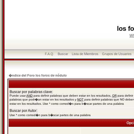
los f
w
F.A.Q.
Buscar
Lista de Miembros
Grupos de Usuarios
�ndice del Foro los foros de nódulo
Buscar por palabras clave:
Puede usar
AND
para definir palabras que deben estar en los resultados,
OR
para definir
palabras que podr�an estar en los resultados y
NOT
para definir palabras que NO debe
estar en los resultados. Use * como comod�n para b�scar partes de una palabra
Buscar por Autor:
Use * como comod�n para b�scar partes de una palabra
Opc