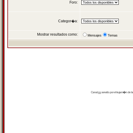
Foro:
Categor�a:
Mostrar resultados como:
Mensajes
Temas
Canal
rss
servido por el
trujam�n
de la