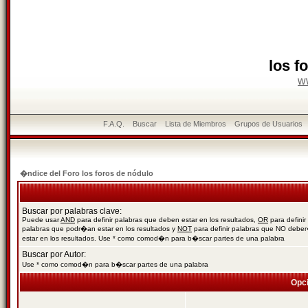
los f
w
F.A.Q.
Buscar
Lista de Miembros
Grupos de Usuarios
�ndice del Foro los foros de nódulo
Buscar por palabras clave:
Puede usar
AND
para definir palabras que deben estar en los resultados,
OR
para definir
palabras que podr�an estar en los resultados y
NOT
para definir palabras que NO debe
estar en los resultados. Use * como comod�n para b�scar partes de una palabra
Buscar por Autor:
Use * como comod�n para b�scar partes de una palabra
Opc