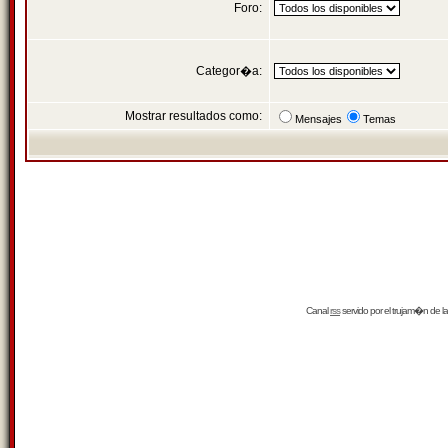
Foro:
Categor�a:
Mostrar resultados como:
Mensajes
Temas
Canal
rss
servido por el
trujam�n
de la