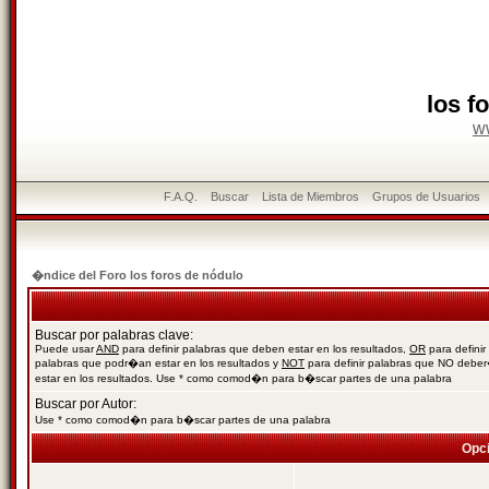
los f
w
F.A.Q.
Buscar
Lista de Miembros
Grupos de Usuarios
�ndice del Foro los foros de nódulo
Buscar por palabras clave:
Puede usar
AND
para definir palabras que deben estar en los resultados,
OR
para definir
palabras que podr�an estar en los resultados y
NOT
para definir palabras que NO debe
estar en los resultados. Use * como comod�n para b�scar partes de una palabra
Buscar por Autor:
Use * como comod�n para b�scar partes de una palabra
Opc