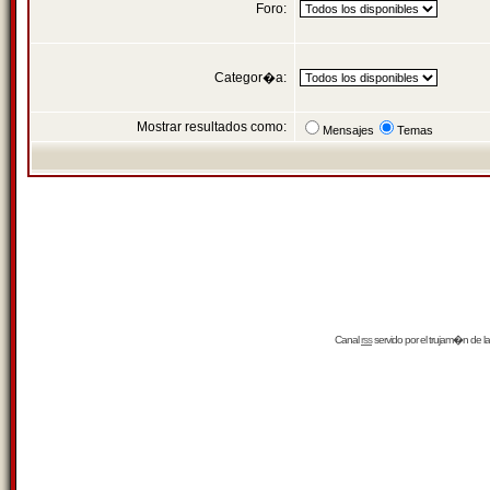
Foro:
Categor�a:
Mostrar resultados como:
Mensajes
Temas
Canal
rss
servido por el
trujam�n
de la