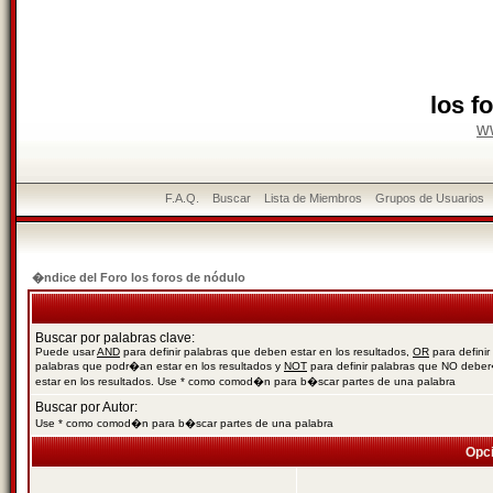
los f
w
F.A.Q.
Buscar
Lista de Miembros
Grupos de Usuarios
�ndice del Foro los foros de nódulo
Buscar por palabras clave:
Puede usar
AND
para definir palabras que deben estar en los resultados,
OR
para definir
palabras que podr�an estar en los resultados y
NOT
para definir palabras que NO debe
estar en los resultados. Use * como comod�n para b�scar partes de una palabra
Buscar por Autor:
Use * como comod�n para b�scar partes de una palabra
Opc