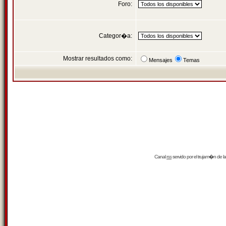
Foro:
Categor�a:
Mostrar resultados como:
Mensajes
Temas
Canal
rss
servido por el
trujam�n
de la