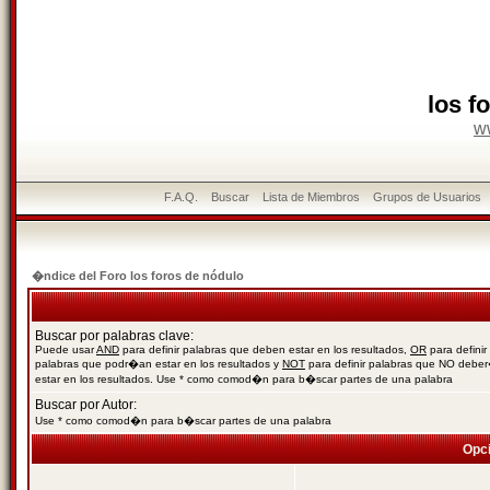
los f
w
F.A.Q.
Buscar
Lista de Miembros
Grupos de Usuarios
�ndice del Foro los foros de nódulo
Buscar por palabras clave:
Puede usar
AND
para definir palabras que deben estar en los resultados,
OR
para definir
palabras que podr�an estar en los resultados y
NOT
para definir palabras que NO debe
estar en los resultados. Use * como comod�n para b�scar partes de una palabra
Buscar por Autor:
Use * como comod�n para b�scar partes de una palabra
Opc