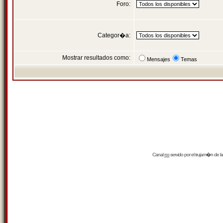
Foro:
Categor�a:
Mostrar resultados como:
Mensajes
Temas
Canal
rss
servido por el
trujam�n
de la