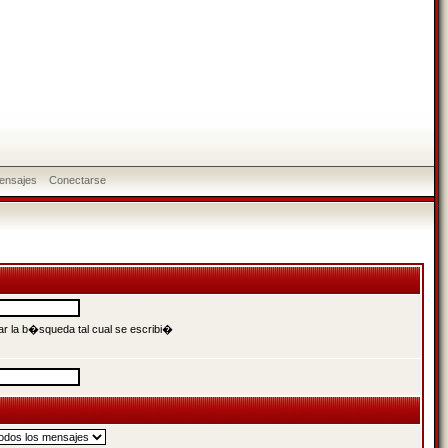
ensajes
Conectarse
r la b�squeda tal cual se escribi�