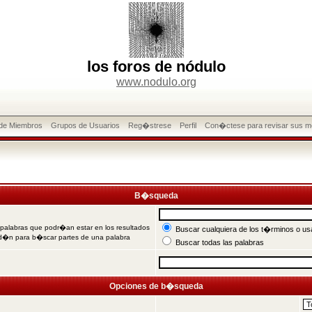
los foros de nódulo
www.nodulo.org
 de Miembros
Grupos de Usuarios
Reg�strese
Perfil
Con�ctese para revisar sus m
B�squeda
 palabras que podr�an estar en los resultados
Buscar cualquiera de los t�rminos o usa
od�n para b�scar partes de una palabra
Buscar todas las palabras
Opciones de b�squeda