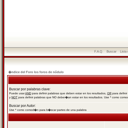
F.A.Q.
Buscar
Lista
�ndice del Foro los foros de nódulo
Buscar por palabras clave:
Puede usar
AND
para definir palabras que deben estar en los resultados,
OR
para definir
y
NOT
para definir palabras que NO deber�an estar en los resultados. Use * como com
Buscar por Autor:
Use * como comod�n para b�scar partes de una palabra