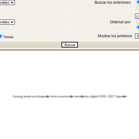
Buscar los anteriores:
Ordenar por:
Mostrar los primeros
Temas
Canal
rss
servido por el
trujam�n
de la comunicaci�n electr�nica y digital © 2003 - 2007 Trujam�n