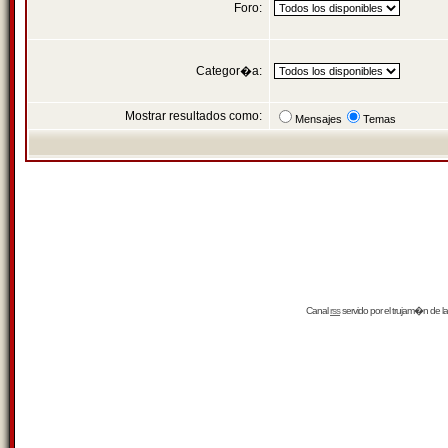
Foro:
Categor�a:
Mostrar resultados como:
Mensajes
Temas
Canal
rss
servido por el
trujam�n
de la