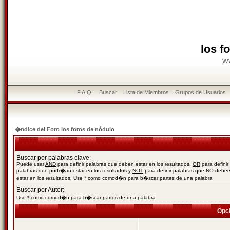
los f
w
F.A.Q.
Buscar
Lista de Miembros
Grupos de Usuarios
�ndice del Foro los foros de nódulo
Buscar por palabras clave:
Puede usar
AND
para definir palabras que deben estar en los resultados,
OR
para definir
palabras que podr�an estar en los resultados y
NOT
para definir palabras que NO debe
estar en los resultados. Use * como comod�n para b�scar partes de una palabra
Buscar por Autor:
Use * como comod�n para b�scar partes de una palabra
Opc