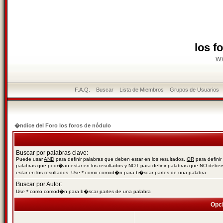
los f
w
F.A.Q.
Buscar
Lista de Miembros
Grupos de Usuarios
�ndice del Foro los foros de nódulo
Buscar por palabras clave:
Puede usar
AND
para definir palabras que deben estar en los resultados,
OR
para definir
palabras que podr�an estar en los resultados y
NOT
para definir palabras que NO debe
estar en los resultados. Use * como comod�n para b�scar partes de una palabra
Buscar por Autor:
Use * como comod�n para b�scar partes de una palabra
Opc