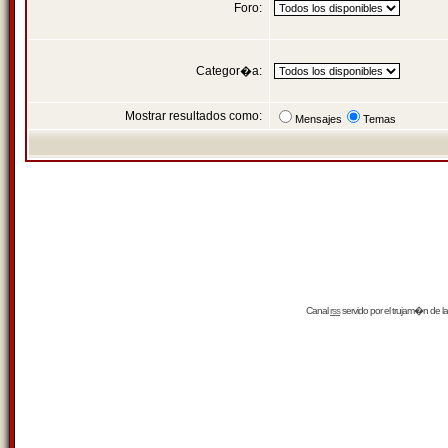
Foro:
Categor�a:
Mostrar resultados como:
Mensajes
Temas
Canal
rss
servido por el
trujam�n
de la