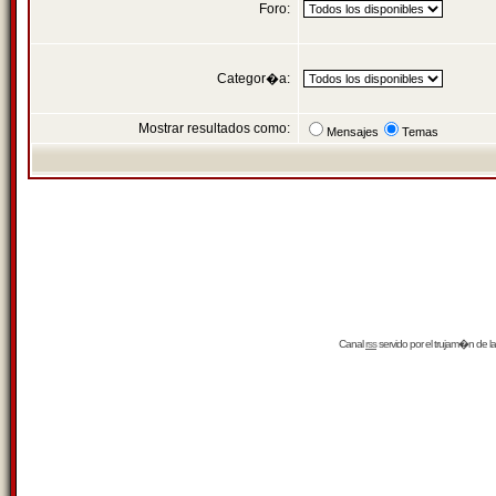
Foro:
Categor�a:
Mostrar resultados como:
Mensajes
Temas
Canal
rss
servido por el
trujam�n
de la