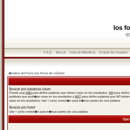
los f
w
F.A.Q.
Buscar
Lista de Miembros
Grupos de Usuarios
�ndice del Foro los foros de nódulo
Buscar por palabras clave:
Puede usar
AND
para definir palabras que deben estar en los resultados,
OR
para definir
palabras que podr�an estar en los resultados y
NOT
para definir palabras que NO debe
estar en los resultados. Use * como comod�n para b�scar partes de una palabra
Buscar por Autor:
Use * como comod�n para b�scar partes de una palabra
Opc