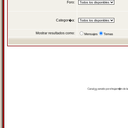
Foro:
Categor�a:
Mostrar resultados como:
Mensajes
Temas
Canal
rss
servido por el
trujam�n
de la