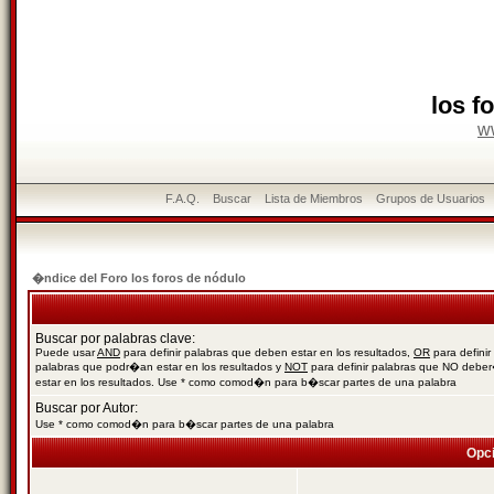
los f
w
F.A.Q.
Buscar
Lista de Miembros
Grupos de Usuarios
�ndice del Foro los foros de nódulo
Buscar por palabras clave:
Puede usar
AND
para definir palabras que deben estar en los resultados,
OR
para definir
palabras que podr�an estar en los resultados y
NOT
para definir palabras que NO debe
estar en los resultados. Use * como comod�n para b�scar partes de una palabra
Buscar por Autor:
Use * como comod�n para b�scar partes de una palabra
Opc