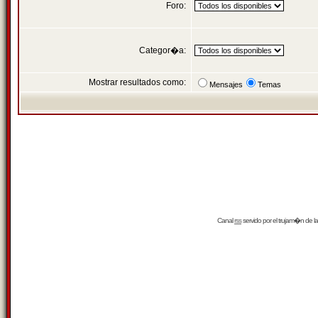
Foro:
Categor�a:
Mostrar resultados como:
Mensajes
Temas
Canal
rss
servido por el
trujam�n
de la