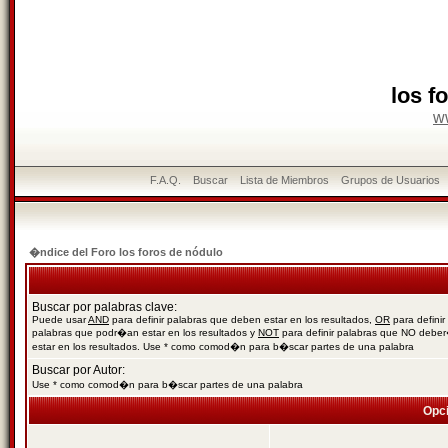
los f
w
F.A.Q.
Buscar
Lista de Miembros
Grupos de Usuarios
�ndice del Foro los foros de nódulo
Buscar por palabras clave:
Puede usar
AND
para definir palabras que deben estar en los resultados,
OR
para definir
palabras que podr�an estar en los resultados y
NOT
para definir palabras que NO debe
estar en los resultados. Use * como comod�n para b�scar partes de una palabra
Buscar por Autor:
Use * como comod�n para b�scar partes de una palabra
Opc